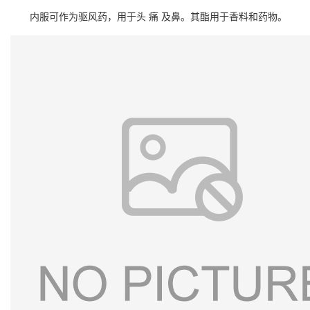
内服可作为驱风药，用于头 痛 及鼻
。其酯用于
香料
和药物。