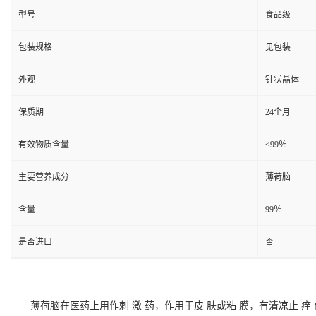
型号
食品级
包装规格
见包装
外观
针状晶体
保质期
24个月
有效物质含量
≤99％
主要营养成分
薄荷脑
含量
99％
是否进口
否
薄荷脑
在医药上用作刺 激 药，作用于皮 肤或粘 膜，有清凉止 痒