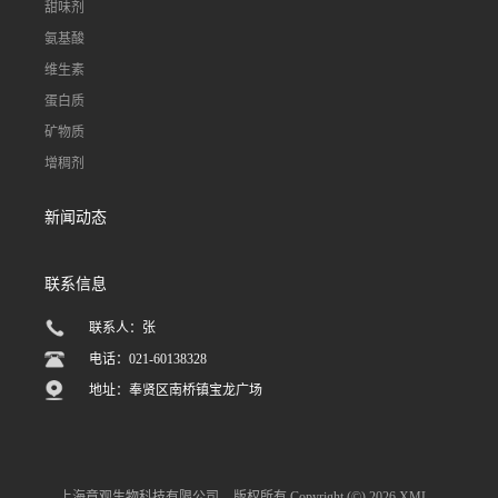
甜味剂
氨基酸
维生素
蛋白质
矿物质
增稠剂
新闻动态
联系信息
联系人：张
电话：021-60138328
地址：奉贤区南桥镇宝龙广场
上海章观生物科技有限公司
版权所有 Copyright (©) 2026
XML