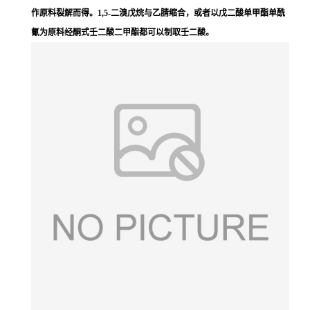
作原料裂解而得。1,5-二溴戊烷与乙腈缩合，或者以戊二酸单甲酯单酰
氰为原料经酮式
壬二酸
二甲酯都可以制取壬二酸。