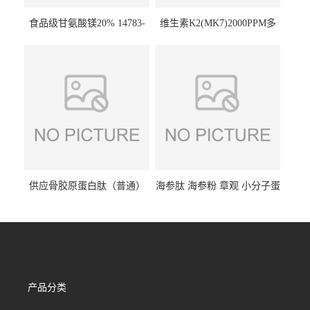
食品级甘氨酸镁20% 14783-
维生素K2(MK7)2000PPM多
68-7 营养强化剂 乳制品糕点
规格 VK2 11032-49-8 章观供
饮料 20%
应
供应骨胶原蛋白肽（普通）
海参肽 海参粉 章观 小分子蛋
质量保障 章观 现货直发
白肽 食品原料 1kg起订
产品分类