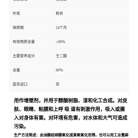
外观
粉状
保质期
24个月
有效物质含量
≤99％
主要营养成分
壬二酸
含量
99％
是否进口
否
用作增塑剂，并用于醇酸树脂、漆和化工合成。对皮
肤、眼睛、粘膜和
上
呼 吸 道
有刺激作用，吸入或摄
入对身体有害。对环境有危害，对水体和大气可造成
污染。
生产方法简述：由油酸经硝酸氧化或臭氧氧化而得。也可以用工业蓖麻