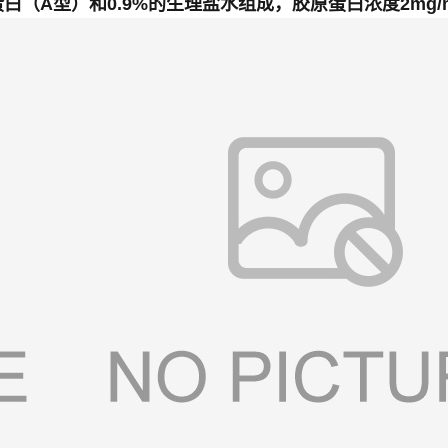
（A型）和0.9%的生理盐水组成，胶原蛋白浓度2mg/