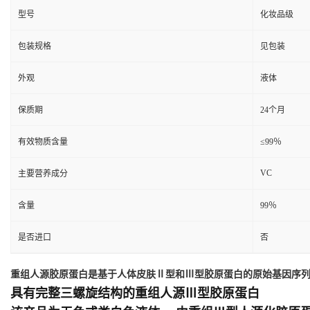
型号
化妆品级
包装规格
见包装
外观
液体
保质期
24个月
有效物质含量
≤99％
VC
主要营养成分
含量
99％
是否进口
否
重组人源胶原蛋白是基于人体皮肤Ⅱ型和Ⅲ型胶原蛋白的原始基因序
具有完整三螺旋结构的重组人源Ⅲ型胶原蛋白