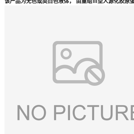
该产品为无色或类白色液体， 由重组Ⅲ型人源化胶原蛋白