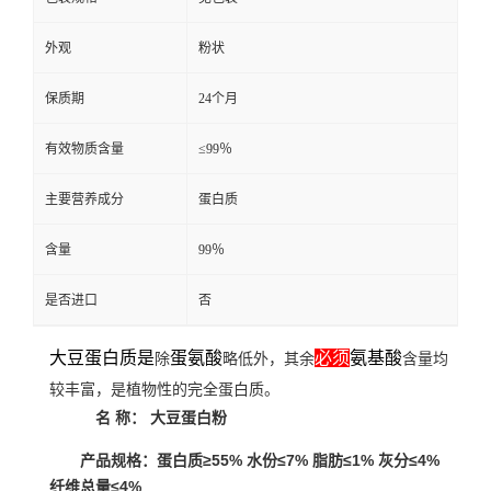
外观
粉状
保质期
24个月
有效物质含量
≤99％
主要营养成分
蛋白质
含量
99％
是否进口
否
大豆蛋白质是
蛋氨酸
必须
氨基酸
除
略低外，其余
含量均
较丰富，是植物性的完全蛋白质。
名 称： 大豆蛋白粉
产品规格：蛋白质≥55% 水份≤7% 脂肪≤1% 灰分≤4%
纤维总量≤4%