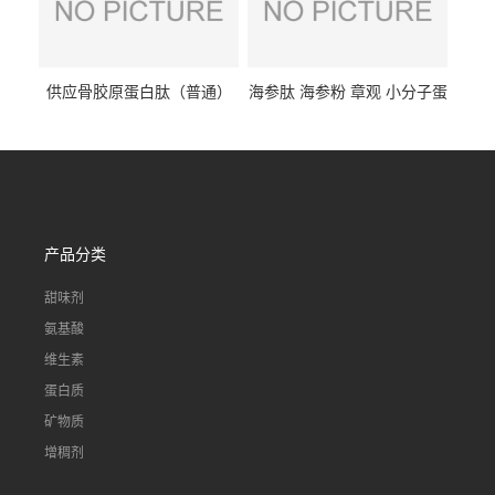
供应骨胶原蛋白肽（普通）
海参肽 海参粉 章观 小分子蛋
质量保障 章观 现货直发
白肽 食品原料 1kg起订
产品分类
甜味剂
氨基酸
维生素
蛋白质
矿物质
增稠剂