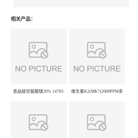
相关产品：
食品级甘氨酸镁20% 14783-
维生素K2(MK7)2000PPM多
68-7 营养强化剂 乳制品糕点
规格 VK2 11032-49-8 章观供
饮料 20%
应