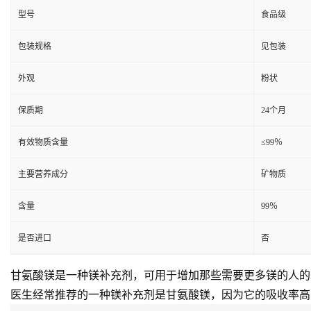
型号
食品级
包装规格
见包装
外观
粉状
保质期
24个月
有效物质含量
≤99％
主要营养成分
矿物质
含量
99％
是否进口
否
甘氨酸镁是一种镁补充剂，可用于增加那些需要更多镁的人的
医生经常推荐的一种镁补充剂是甘氨酸镁，因为它的吸收率高