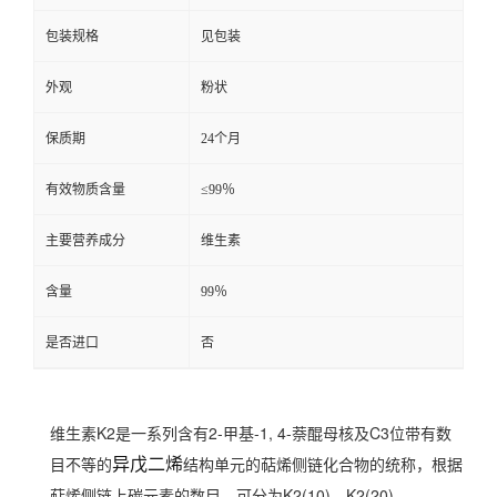
包装规格
见包装
外观
粉状
保质期
24个月
有效物质含量
≤99％
主要营养成分
维生素
含量
99％
是否进口
否
维生素K2是一系列含有2-甲基-1, 4-萘醌母核及C3位带有数
目不等的
异戊二烯
结构单元的萜烯侧链化合物的统称，根据
萜烯侧链上碳元素的数目，可分为K2(10)、K2(20)、