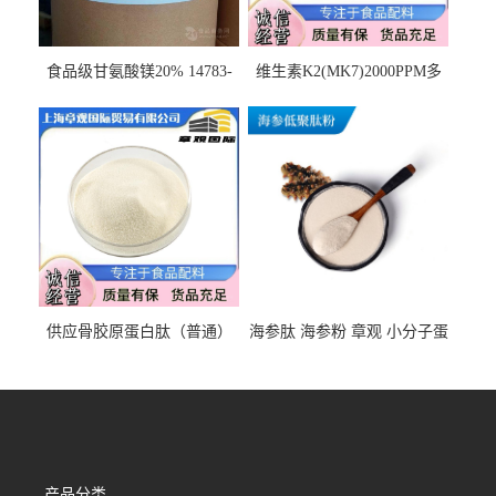
食品级甘氨酸镁20% 14783-
维生素K2(MK7)2000PPM多
68-7 营养强化剂 乳制品糕点
规格 VK2 11032-49-8 章观供
饮料 20%
应
供应骨胶原蛋白肽（普通）
海参肽 海参粉 章观 小分子蛋
质量保障 章观 现货直发
白肽 食品原料 1kg起订
产品分类