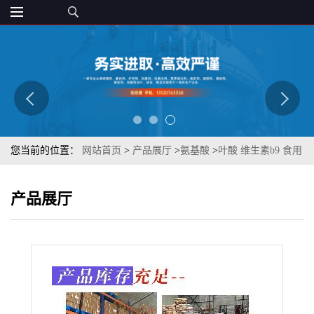
您当前的位置：
网站首页
>
产品展厅
>
氨基酸
>
叶酸 维生素b9 食用
级别 章观供应 水溶性维生素 质优
产品展厅