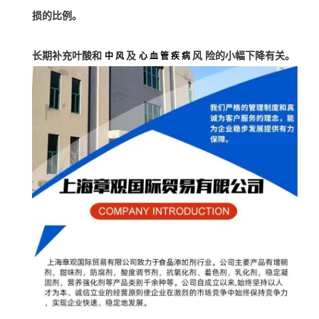
损的比例。
长期补充叶酸和
及
风 险的小幅下降有关。
中 风
心 血 管 疾 病