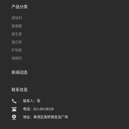
产品分类
甜味剂
氨基酸
维生素
蛋白质
矿物质
增稠剂
新闻动态
联系信息
联系人：张
电话：021-60138328
地址：奉贤区南桥镇宝龙广场