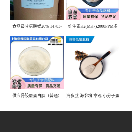
食品级甘氨酸镁20% 14783-
维生素K2(MK7)2000PPM多
68-7 营养强化剂 乳制品糕点
规格 VK2 11032-49-8 章观供
饮料 20%
应
供应骨胶原蛋白肽（普通）
海参肽 海参粉 章观 小分子蛋
质量保障 章观 现货直发
白肽 食品原料 1kg起订