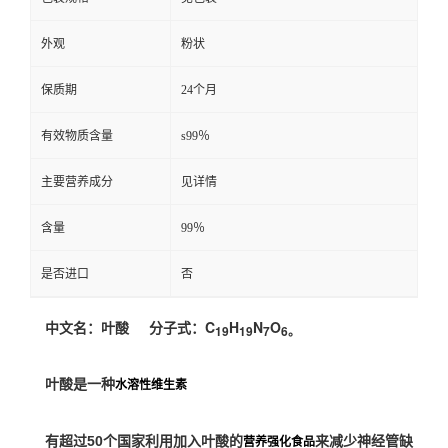
外观
粉状
保质期
24个月
有效物质含量
s99％
主要营养成分
见详情
含量
99％
是否进口
否
中文名：叶酸 分子式：
C
H
N
O
19
19
7
6。
叶酸是一种
水溶性维生素
有超过50个国家利用加入叶酸的
来减少神经管缺
营养强化食品