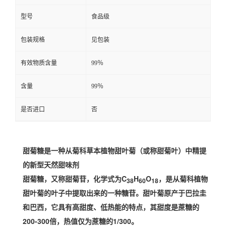
型号
食品级
包装规格
见包装
有效物质含量
99％
含量
99％
是否进口
否
甜菊糖是一种从菊科草本植物甜叶菊（或称甜菊叶）中精提
的新型天然甜味剂
甜菊糖，又称甜菊苷，化学式为C
H
O
，是从菊科植物
38
60
18
甜叶菊的叶子中提取出来的一种糖苷。甜叶菊原产于巴拉圭
和巴西，它具有高甜度、低热能的特点，其甜度是蔗糖的
200-300倍，热值仅为蔗糖的1/300。