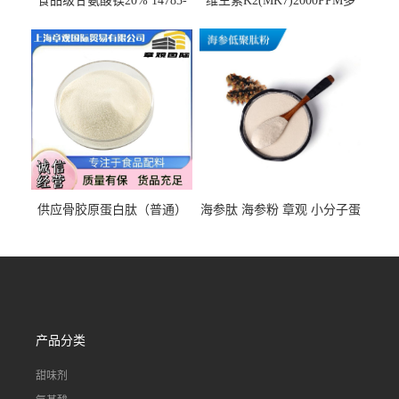
食品级甘氨酸镁20% 14783-
维生素K2(MK7)2000PPM多
68-7 营养强化剂 乳制品糕点
规格 VK2 11032-49-8 章观供
饮料 20%
应
供应骨胶原蛋白肽（普通）
海参肽 海参粉 章观 小分子蛋
质量保障 章观 现货直发
白肽 食品原料 1kg起订
产品分类
甜味剂