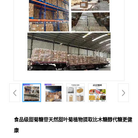
食品级甜菊糖苷天然甜叶菊植物提取比木糖醇代糖更健
康