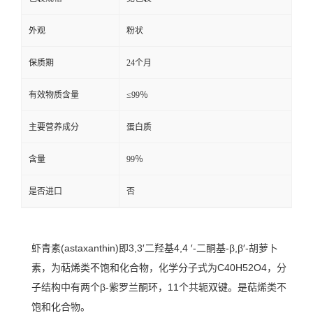
外观
粉状
保质期
24个月
有效物质含量
≤99％
主要营养成分
蛋白质
含量
99％
是否进口
否
虾青素(astaxanthin)即3,3′二羟基
4,4 ′-二酮基-β,β′-胡萝卜
素，为萜烯类不饱和化合物，化学分子式为
C40H52O4，分
子结构中有两个β-紫罗兰酮环
，11个共轭双键。
是萜烯类不
饱和化合物。