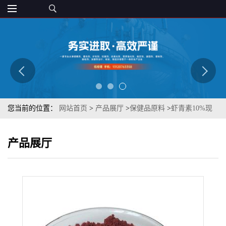
您当前的位置：
网站首页
>
产品展厅
>
保健品原料
>
虾青素10%现
货 472-61-7虾红素 粉末状 章观 质量保障
产品展厅