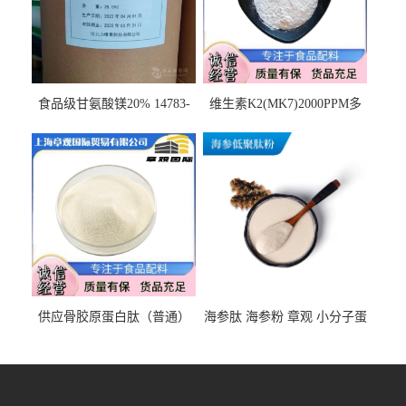
食品级甘氨酸镁20% 14783-
维生素K2(MK7)2000PPM多
68-7 营养强化剂 乳制品糕点
规格 VK2 11032-49-8 章观供
饮料 20%
应
供应骨胶原蛋白肽（普通）
海参肽 海参粉 章观 小分子蛋
质量保障 章观 现货直发
白肽 食品原料 1kg起订