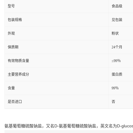
型号
食品级
包装规格
见包装
外观
粉状
保质期
24个月
有效物质含量
≤99％
主要营养成分
蛋白质
含量
99％
是否进口
否
氨基葡萄糖硫酸钠盐，又名D-氨基葡萄糖硫酸钠盐，英文名为D-glucosamine 