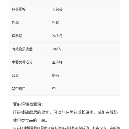
包装规格
见包装
外观
粉状
保质期
24个月
有效物质含量
≤99％
主要营养成分
亚麻籽
含量
99％
是否进口
否
亚麻籽油微囊粉：
压碎或碾磨后的果实，可以加在面包或松饼中，或加在酸奶
或谷类食品的上面。
亚麻籽油微囊粉则是由亚麻籽油经过精炼而制成的，其中含有丰富的植