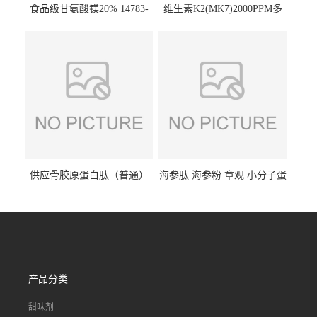
食品级甘氨酸镁20% 14783-
维生素K2(MK7)2000PPM多
68-7 营养强化剂 乳制品糕点
规格 VK2 11032-49-8 章观供
饮料 20%
应
供应骨胶原蛋白肽（普通）
海参肽 海参粉 章观 小分子蛋
质量保障 章观 现货直发
白肽 食品原料 1kg起订
产品分类
甜味剂