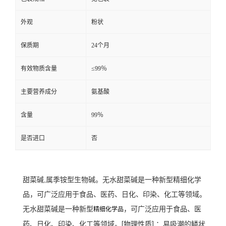
外观
粉状
保质期
24个月
有效物质含量
≤99％
主要营养成分
氨基酸
含量
99％
是否进口
否
甜菜碱
精细化学
,属季铵型生物碱。无水甜菜碱是一种新型
品
，可广泛应用于食品、医药、日化、印染、化工等领域。
无水甜菜碱是一种新型
，可广泛应用于食品、医
精细化学品
药、日化、印染、化工等领域。
[物理性质] ：易吸潮的鳞状