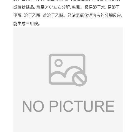
或棱状结晶, 热至310°左右分解, 味甜。极易溶于水, 易溶于
甲醇, 溶于乙醇, 难溶于乙醚。经浓
氢氧化钾
溶液的分解反应,
能生成三甲胺。