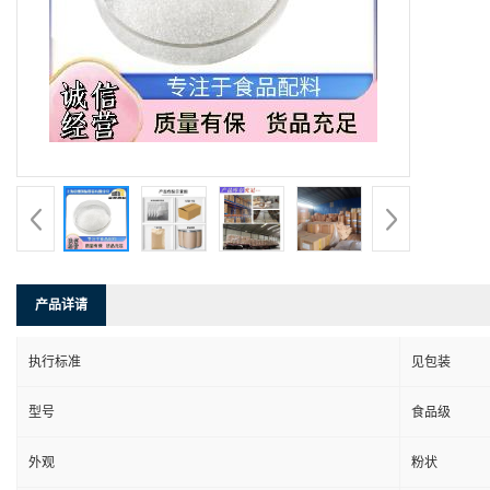
产品详请
执行标准
见包装
型号
食品级
外观
粉状