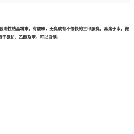
、吸潮性结晶粉末。有酸味，无臭或有不愉快的三甲胺臭。易溶于水，微
溶于氯仿、乙醚及苯。
可以自制。