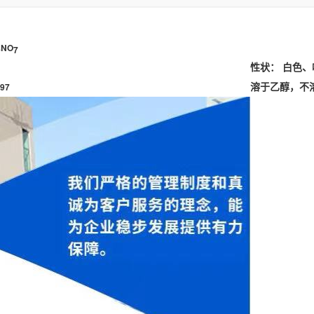
NO
9
7
性状： 白色
497
溶于乙醇，不