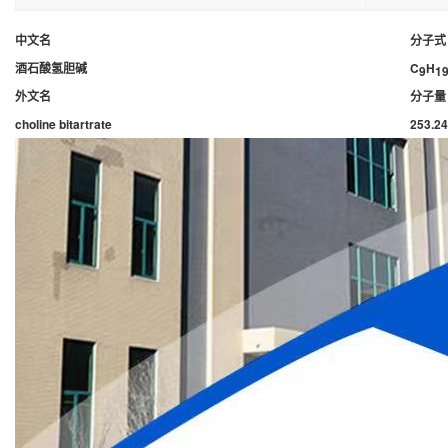
中文名
分子式
酒石酸氢胆碱
C
H
9
1
外文名
分子量
choline bitartrate
253.2