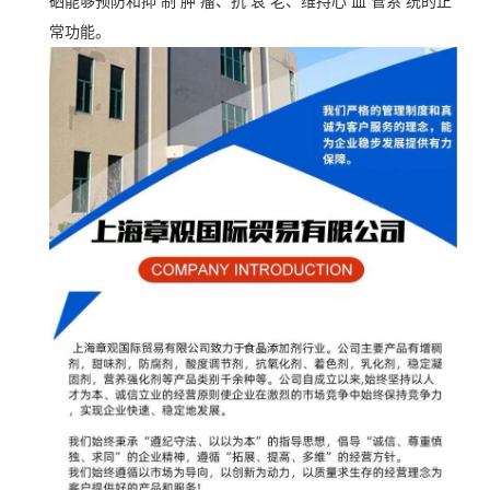
硒能够预防和抑 制 肿 瘤、抗 衰 老、维持心 血 管系 统的正
常功能。