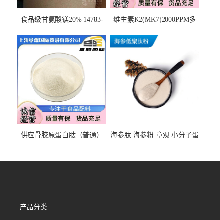
食品级甘氨酸镁20% 14783-
维生素K2(MK7)2000PPM多
68-7 营养强化剂 乳制品糕点
规格 VK2 11032-49-8 章观供
饮料 20%
应
供应骨胶原蛋白肽（普通）
海参肽 海参粉 章观 小分子蛋
质量保障 章观 现货直发
白肽 食品原料 1kg起订
产品分类