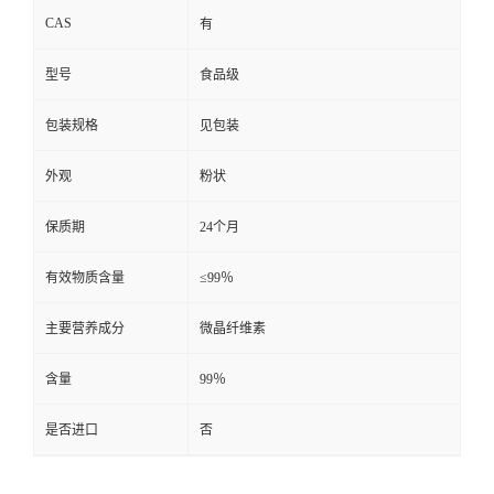
CAS
有
型号
食品级
包装规格
见包装
外观
粉状
保质期
24个月
有效物质含量
≤99％
主要营养成分
微晶纤维素
含量
99％
是否进口
否