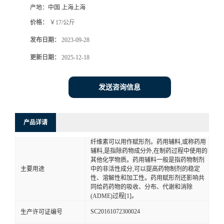
产地：
中国 上海上海
价格：
￥17/公斤
发布日期：
2023-09-28
更新日期：
2025-12-18
发送咨询信息
产品详请
纤维素可以用作赋形剂。药用辅料,或称药用
辅料,是指除药物成分外,在制药过程中使用的
其他化学物质。药用辅料一般是指药物制剂
主要用途
中的非活性成分,可以提高药物制剂的稳定
性、溶解性和加工性。药用赋形剂还影响共
同给药药物的吸收、分布、代谢和消除
(ADME)过程[1]。
SC20161072300024
生产许可证编号