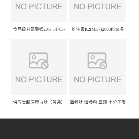
食品级甘氨酸镁20% 14783-
维生素K2(MK7)2000PPM多
68-7 营养强化剂 乳制品糕点
规格 VK2 11032-49-8 章观供
饮料 20%
应
供应骨胶原蛋白肽（普通）
海参肽 海参粉 章观 小分子蛋
质量保障 章观 现货直发
白肽 食品原料 1kg起订