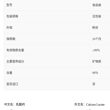
型号
食品级
包装规格
见包装
外观
粉状
保质期
24个月
有效物质含量
≤99％
主要营养成分
矿物质
含量
99％
是否进口
否
中文名：乳酸钙
外文名：Calcium Lactate