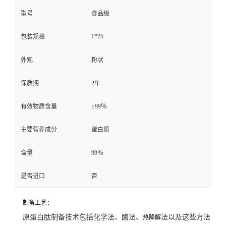
型号
食品级
1*25
包装规格
外观
粉状
保质期
2年
有效物质含量
≤99％
主要营养成分
蛋白质
含量
99％
是否进口
否
制备工艺：
原蛋白肽制备技术包括化学法、酶法、
法以及这些方法
热降解