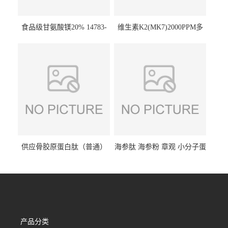
食品级甘氨酸镁20% 14783-
维生素K2(MK7)2000PPM多
68-7 营养强化剂 乳制品糕点
规格 VK2 11032-49-8 章观供
饮料 20%
应
供应骨胶原蛋白肽（普通）
海参肽 海参粉 章观 小分子蛋
质量保障 章观 现货直发
白肽 食品原料 1kg起订
产品分类