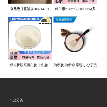
食品级甘氨酸镁20% 14783-
维生素K2(MK7)2000PPM多
68-7 营养强化剂 乳制品糕点
规格 VK2 11032-49-8 章观供
饮料 20%
应
供应骨胶原蛋白肽（普通）
海参肽 海参粉 章观 小分子蛋
质量保障 章观 现货直发
白肽 食品原料 1kg起订
产品分类