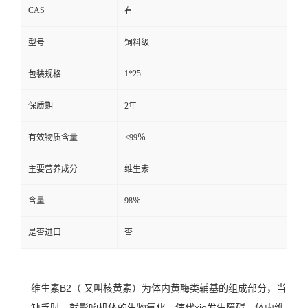
CAS
有
型号
饲料级
1*25
包装规格
保质期
2年
有效物质含量
≤99％
主要营养成分
维生素
含量
98％
是否进口
否
维生素B2（ 又叫核黄素）
为体内黄酶类辅基的组成部分，当
缺乏时，就影响机体的生物氧化，使代xie发生障碍。
体内维