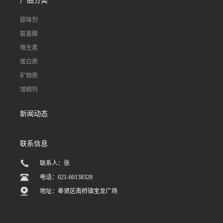
产品分类
甜味剂
氨基酸
维生素
蛋白质
矿物质
增稠剂
新闻动态
联系信息
联系人：张
电话：021-60138328
地址：奉贤区南桥镇宝龙广场