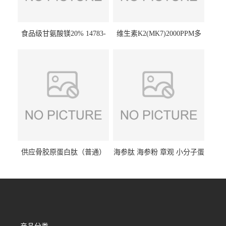
食品级甘氨酸镁20% 14783-
维生素K2(MK7)2000PPM多
68-7 营养强化剂 乳制品糕点
规格 VK2 11032-49-8 章观供
饮料 20%
应
供应骨胶原蛋白肽（普通）
海参肽 海参粉 章观 小分子蛋
质量保障 章观 现货直发
白肽 食品原料 1kg起订