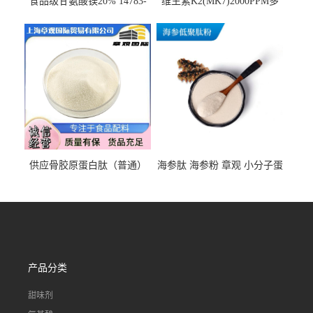
食品级甘氨酸镁20% 14783-
维生素K2(MK7)2000PPM多
68-7 营养强化剂 乳制品糕点
规格 VK2 11032-49-8 章观供
饮料 20%
应
供应骨胶原蛋白肽（普通）
海参肽 海参粉 章观 小分子蛋
质量保障 章观 现货直发
白肽 食品原料 1kg起订
产品分类
甜味剂