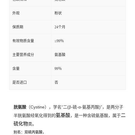
外观
粉状
保质期
24个月
有效物质含量
≤99％
主要营养成分
氨基酸
含量
99％
是否进口
否
胱氨酸
（Cystine），学名“二(β-硫-α-氨基丙酸)”，是两分子
氨基酸
二
半胱氨酸经氧化得到的
，是一种含硫氨基酸，属于
硫化物
类。
别名：双硫丙氨酸，