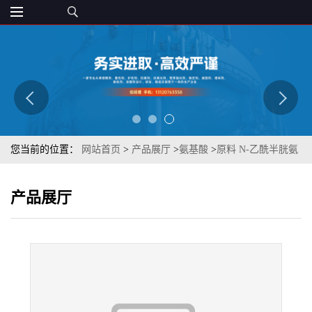
您当前的位置：
网站首页
>
产品展厅
>
氨基酸
>
原料 N-乙酰半胱氨
酸NAC 高纯度原粉 营养强化剂
产品展厅