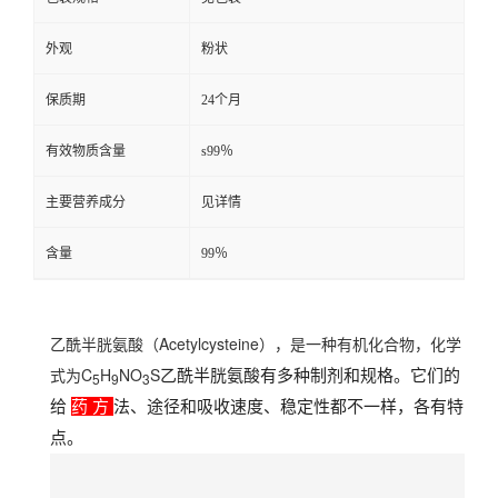
外观
粉状
保质期
24个月
有效物质含量
s99％
主要营养成分
见详情
含量
99％
乙酰半胱氨酸（Acetylcysteine），是一种有机化合物，化学
式为C
H
NO
S
乙酰半胱氨酸有多种制剂和规格。它们的
5
9
3
给 
药 方 
法、途径和吸收速度、稳定性都不一样，各有特
点。 