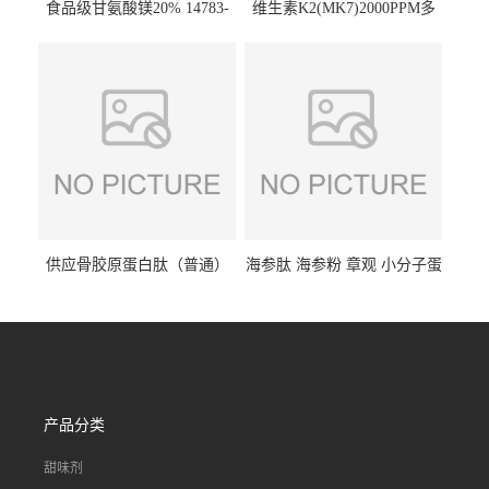
食品级甘氨酸镁20% 14783-
维生素K2(MK7)2000PPM多
68-7 营养强化剂 乳制品糕点
规格 VK2 11032-49-8 章观供
饮料 20%
应
供应骨胶原蛋白肽（普通）
海参肽 海参粉 章观 小分子蛋
质量保障 章观 现货直发
白肽 食品原料 1kg起订
产品分类
甜味剂