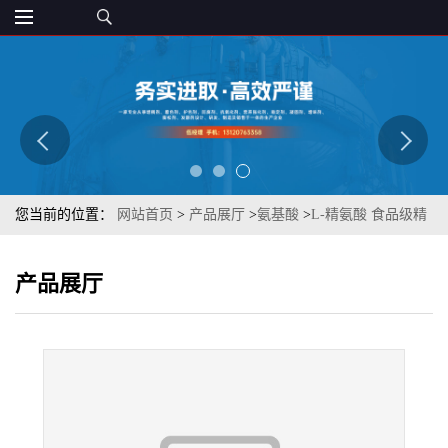
您当前的位置：
网站首页
>
产品展厅
>
氨基酸
>
L-精氨酸 食品级精
氨酸 氨基酸 营养增补剂 章观供应
产品展厅