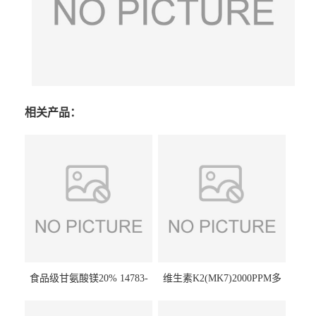
相关产品：
食品级甘氨酸镁20% 14783-
维生素K2(MK7)2000PPM多
68-7 营养强化剂 乳制品糕点
规格 VK2 11032-49-8 章观供
饮料 20%
应