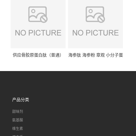
供应骨胶原蛋白肽（普通）
海参肽 海参粉 章观 小分子蛋
质量保障 章观 现货直发
白肽 食品原料 1kg起订
产品分类
甜味剂
氨基酸
维生素