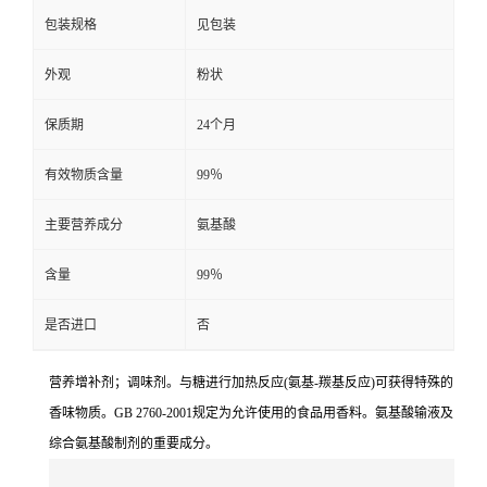
包装规格
见包装
外观
粉状
保质期
24个月
有效物质含量
99％
主要营养成分
氨基酸
含量
99％
是否进口
否
营养增补剂；调味剂。与糖进行加热反应(氨基-羰基反应)可获得特殊的
香味物质。GB 2760-2001规定为允许使用的食品用香料。氨基酸输液及
综合氨基酸制剂的重要成分。