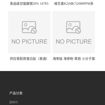
食品级甘氨酸镁20% 14783-
维生素K2(MK7)2000PPM多
68-7 营养强化剂 乳制品糕点
规格 VK2 11032-49-8 章观供
饮料 20%
应
供应骨胶原蛋白肽（普通）
海参肽 海参粉 章观 小分子蛋
质量保障 章观 现货直发
白肽 食品原料 1kg起订
产品分类
甜味剂