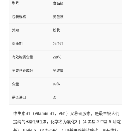
型号
食品级
包装规格
见包装
外观
粉状
保质期
24个月
有效物质含量
s99％
主要营养成分
见详情
含量
99％
是否进口
否
维生素B1（Vitamin B1，VB1）又称硫胺素，是最早被人们
提纯的
，化学名为氯化3-[（4-
-2-
-5-嘧啶
水溶性维生素
氨基
甲基
基）-甲基]-5-（2-
）-4-甲基噻唑鎓盐酸盐，具有维持
羟乙基