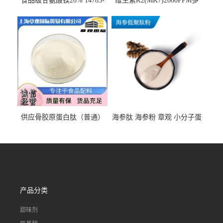
食品级甘氨酸镁20% 14783-
维生素K2(MK7)2000PPM多
68-7 营养强化剂 乳制品糕点
规格 VK2 11032-49-8 章观供
饮料 20%
应
供应骨胶原蛋白肽（普通）
海参肽 海参粉 章观 小分子蛋
质量保障 章观 现货直发
白肽 食品原料 1kg起订
产品分类
甜味剂