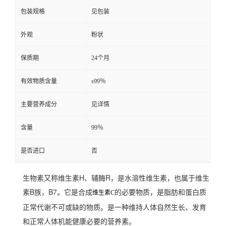
包装规格
见包装
外观
粉状
保质期
24个月
有效物质含量
s99％
主要营养成分
见详情
含量
99％
是否进口
否
生物素又称维生素H、辅酶R，是水溶性维生素，也属于维生
素B族，B7。它是合成
的必要物质，是脂肪和蛋白质
维生素C
正常代谢不可或缺的物质。是一种维持人体自然生长、发育
和正常人体机能健康必要的营养素。