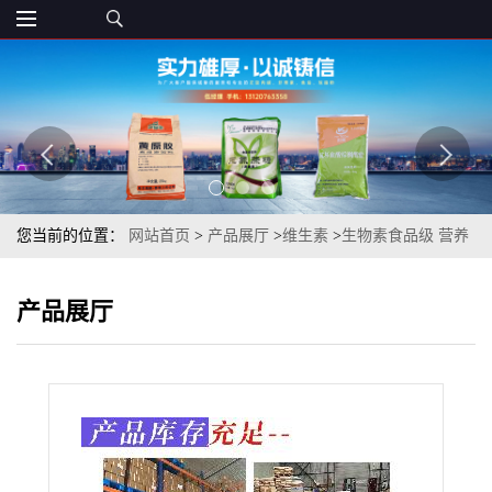
您当前的位置：
网站首页
>
产品展厅
>
维生素
>
生物素食品级 营养
剂***优质维生素H D-生物素原料包
产品展厅